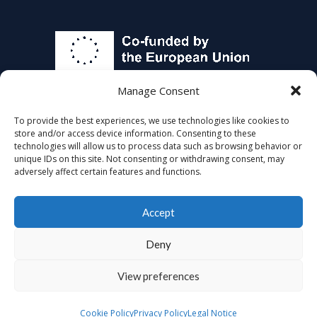
Financé par l’Union européenne. Les points de vue et
Manage Consent
opinions exprimés sont toutefois ceux des auteurs
To provide the best experiences, we use technologies like cookies to
uniquement et ne reflètent pas nécessairement ceux de
store and/or access device information. Consenting to these
technologies will allow us to process data such as browsing behavior or
l’Union européenne ou de l’Agence exécutive
unique IDs on this site. Not consenting or withdrawing consent, may
européenne pour l’éducation et la culture (EACEA). Ni
adversely affect certain features and functions.
l’Union européenne ni l’EACEA ne peuvent en être tenues
pour responsables.
Accept
Deny
View preferences
English
Français
Slovenčina
Español
Lietuvių
Cookie Policy
Privacy Policy
Legal Notice