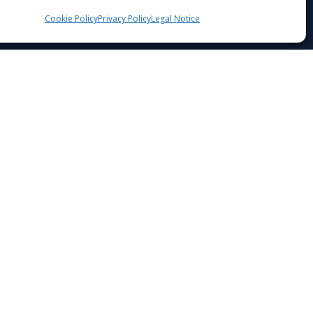
Cookie Policy
Privacy Policy
Legal Notice
D 2023
info@design2freedom.eu
ir požiūriai yra tik autoriaus (-ių) ir nebūtinai atspindi
osios įstaigos (EACEA) požiūrį ir nuomonę. Nei Europos
Sąjunga, nei EACEA negali būti už jas atsakingos.