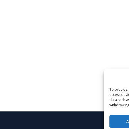
To provide 
access devi
data such a
withdrawing
A