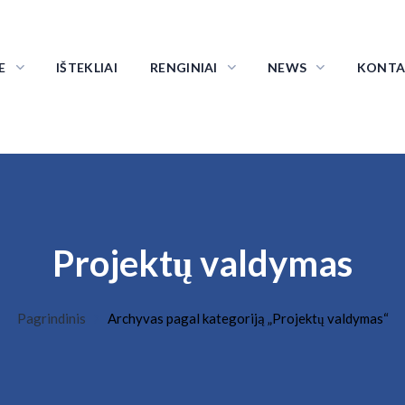
E
IŠTEKLIAI
RENGINIAI
NEWS
KONTA
Projektų valdymas
Pagrindinis
Archyvas pagal kategoriją „Projektų valdymas“